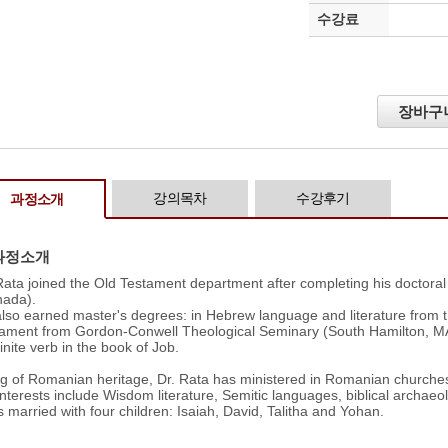
수강료
장바구
강의목차
수강후기
과정소개
과정소개
Rata joined the Old Testament department after completing his doctoral 
nada).
lso earned master's degrees: in Hebrew language and literature from th
ament from Gordon-Conwell Theological Seminary (South Hamilton, MA
finite verb in the book of Job.
g of Romanian heritage, Dr. Rata has ministered in Romanian churches
interests include Wisdom literature, Semitic languages, biblical archaeo
s married with four children: Isaiah, David, Talitha and Yohan.