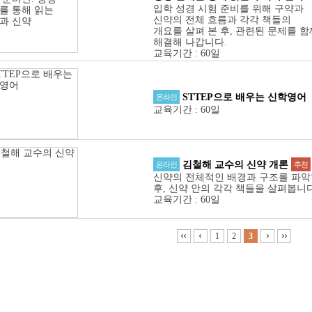
입학 성경 시험 준비를 위해 구약과
신약의 전체 흐름과 각각 책들의
개요를 살펴 본 후, 관련된 문제를 함
해결해 나갑니다.
교육기간
:
60일
STTEP으로 배우는 신학영어
온라인
교육기간
:
60일
김철해 교수의 신약 개론
온라인
추천
신약의 전체적인 배경과 구조를 파악
후, 신약 안의 각각 책들을 살펴봅니다
교육기간
:
60일
1
2
3