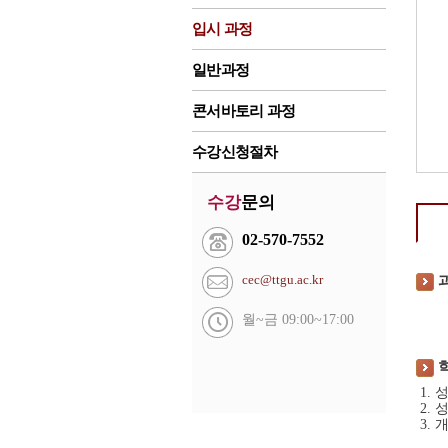
입시 과정
일반과정
콘서바토리 과정
수강신청절차
수강
문의
02-570-7552
cec@ttgu.ac.kr
월~금 09:00~17:00
1.
2.
3.